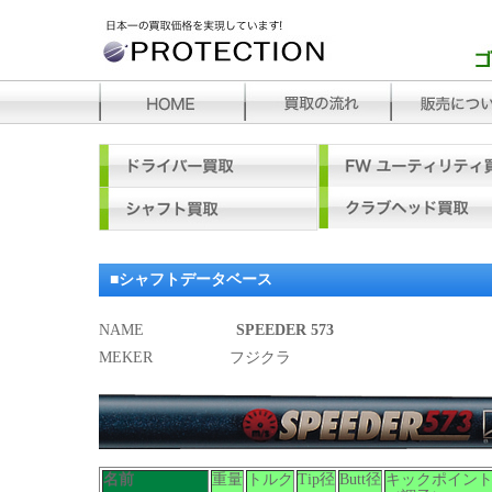
■シャフトデータベース
NAME
SPEEDER 573
MEKER
フジクラ
名前
重量
トルク
Tip径
Butt径
キックポイン